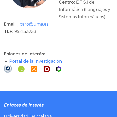
Centro:
E.T.S.I de
Informática (Lenguajes y
Sistemas Informáticos)
Email:
jlcaro@uma.es
TLF:
952133253
Enlaces de Interés:
🔸
Portal de la Investigación
Enlaces de Interés
Universidad De Málaga